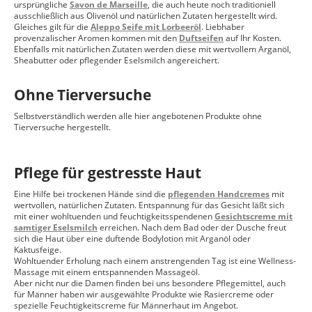
ursprüngliche
Savon de Marseille
, die auch heute noch traditioniell
ausschließlich aus Olivenöl und natürlichen Zutaten hergestellt wird.
Gleiches gilt für die
Aleppo Seife mit Lorbeeröl
. Liebhaber
provenzalischer Aromen kommen mit den
Duftseifen
auf Ihr Kosten.
Ebenfalls mit natürlichen Zutaten werden diese mit wertvollem Arganöl,
Sheabutter oder pflegender Eselsmilch angereichert.
Ohne Tierversuche
Selbstverständlich werden alle hier angebotenen Produkte ohne
Tierversuche hergestellt.
Pflege für gestresste Haut
Eine Hilfe bei trockenen Hände sind die
pflegenden Handcremes
mit
wertvollen, natürlichen Zutaten. Entspannung für das Gesicht läßt sich
mit einer wohltuenden und feuchtigkeitsspendenen
Gesichtscreme mit
samtiger Eselsmilch
erreichen. Nach dem Bad oder der Dusche freut
sich die Haut über eine duftende Bodylotion mit Arganöl oder
Kaktusfeige.
Wohltuender Erholung nach einem anstrengenden Tag ist eine Wellness-
Massage mit einem entspannenden Massageöl.
Aber nicht nur die Damen finden bei uns besondere Pflegemittel, auch
für Männer haben wir ausgewählte Produkte wie Rasiercreme oder
spezielle Feuchtigkeitscreme für Männerhaut im Angebot.