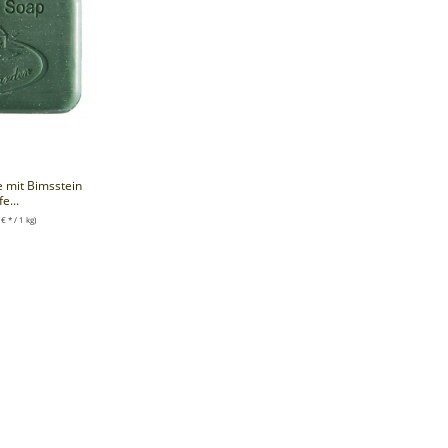
e mit Bimsstein
e...
€ * / 1 kg)
*
RENKORB