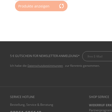
Produkte anzeigen
5 € GUTSCHEIN FÜR NEWSLETTER-ANMELDUNG*
Ich habe die
zur Kenntnis genommen.
Datenschutzbestimmungen
SERVICE HOTLINE
SHOP SERVICE
Bestellung, Service & Beratung
WIDERRUF ERK
Partnerprogra