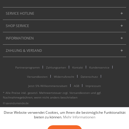
SERVICE HOTLINE
SHOP SERVICE
INFORMATIONEN
ZAHLUNG & VERSAND
Partnerprogramm
Zahlungsarten
Kontakt
Kundenservice
Versandkosten
Widerrufsrecht
Datenschutz
Jetzt 5% Willkommensrabatt
AGB
Impressum
* Alle Preise inkl. gesetzl. Mehrwertsteuer zzgl.
Versandkosten
und ggf.
Nachnahmegebühren, wenn nicht anders beschrieben
© savondumonde.de
Diese Website verwendet Cookies, um Ihnen die bestmögliche Funktionalität
bieten zu können.
Mehr Informationen