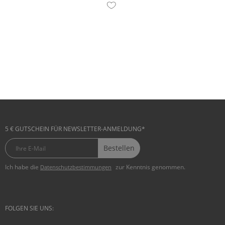
+ IN DEN WARENKORB
5 € GUTSCHEIN FÜR NEWSLETTER-ANMELDUNG*
Bestellen
Ich habe die
zur Kenntnis genommen.
Datenschutzbestimmungen
FOLGEN SIE UNS: