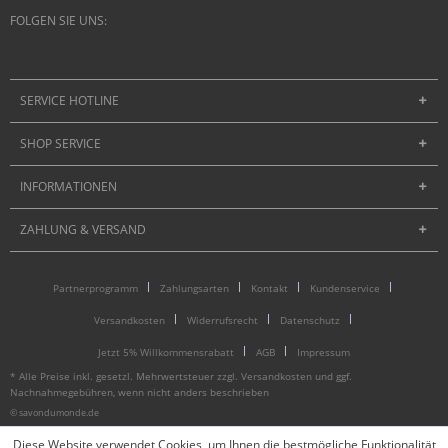
FOLGEN SIE UNS:
SERVICE HOTLINE
SHOP SERVICE
INFORMATIONEN
ZAHLUNG & VERSAND
Partnerprogramm
Zahlungsarten
Kontakt
Kundenservice
Versandkosten
Widerrufsrecht
Datenschutz
Jetzt 5% Willkommensrabatt
AGB
Impressum
* Alle Preise inkl. gesetzl. Mehrwertsteuer zzgl.
Versandkosten
und ggf.
Nachnahmegebühren, wenn nicht anders beschrieben
© savondumonde.de
Diese Website verwendet Cookies, um Ihnen die bestmögliche Funktionalität