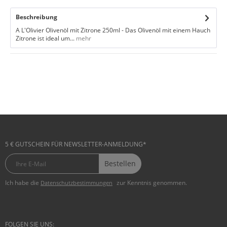
Beschreibung
A L'Olivier Olivenöl mit Zitrone 250ml - Das Olivenöl mit einem Hauch
Zitrone ist ideal um...
mehr
5 € GUTSCHEIN FÜR NEWSLETTER-ANMELDUNG*
Bestellen
Ich habe die
zur Kenntnis genommen.
Datenschutzbestimmungen
FOLGEN SIE UNS: