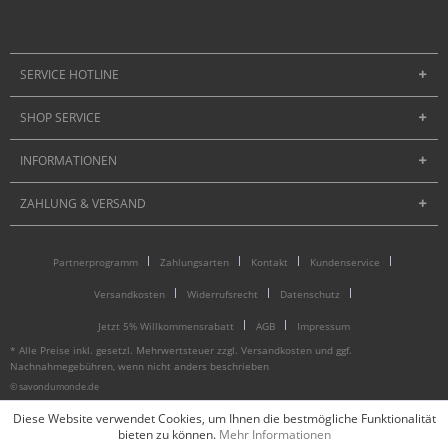
SERVICE HOTLINE
SHOP SERVICE
INFORMATIONEN
ZAHLUNG & VERSAND
Partnerprogramm
Zahlungsarten
Kontakt
Kundenservice
Versandkosten
Widerrufsrecht
Datenschutz
Jetzt 5% Willkommensrabatt
AGB
Impressum
* Alle Preise inkl. gesetzl. Mehrwertsteuer zzgl.
Versandkosten
und ggf.
Nachnahmegebühren, wenn nicht anders beschrieben
© savondumonde.de
Diese Website verwendet Cookies, um Ihnen die bestmögliche Funktionalität
bieten zu können.
Mehr Informationen