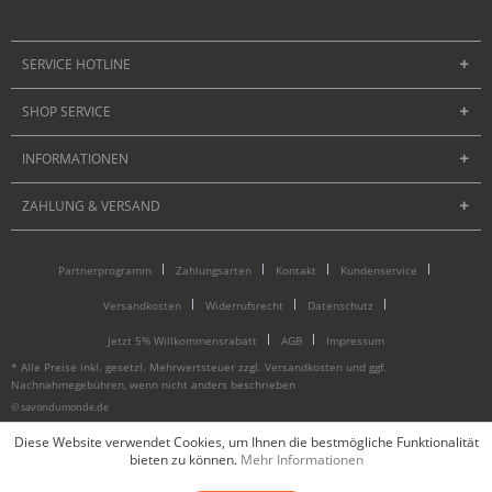
SERVICE HOTLINE
SHOP SERVICE
INFORMATIONEN
ZAHLUNG & VERSAND
Partnerprogramm
Zahlungsarten
Kontakt
Kundenservice
Versandkosten
Widerrufsrecht
Datenschutz
Jetzt 5% Willkommensrabatt
AGB
Impressum
* Alle Preise inkl. gesetzl. Mehrwertsteuer zzgl.
Versandkosten
und ggf.
Nachnahmegebühren, wenn nicht anders beschrieben
© savondumonde.de
Diese Website verwendet Cookies, um Ihnen die bestmögliche Funktionalität
bieten zu können.
Mehr Informationen