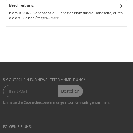
Beschreibung
blomus SONO Seifenschale - Ein fester Platz für die Handseife, durch
die drei kleinen Stegen...
mehr
5 € GUTSCHEIN FÜR NEWSLETTER-ANMELDUNG*
Bestellen
Ich habe die
zur Kenntnis genommen.
Datenschutzbestimmungen
FOLGEN SIE UNS: