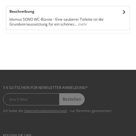
Beschreibung
blomus SONO WC-Bürste - Eine sauberer Toilette ist die
Grundvorraussetztung für ein schönes...
mehr
5 € GUTSCHEIN FÜR NEWSLETTER-ANMELDUNG*
Bestellen
Ich habe die
zur Kenntnis genommen.
Datenschutzbestimmungen
FOLGEN SIE UNS: