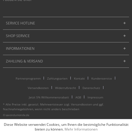
SERVICE HOTLINE
SHOP SERVICE
INFORMATIONEN
ZAHLUNG & VERSAND
Partnerprogramm
Zahlungsarten
Kontakt
Kundenservice
Versandkosten
Widerrufsrecht
Datenschutz
Jetzt 5% Willkommensrabatt
AGB
Impressum
* Alle Preise inkl. gesetzl. Mehrwertsteuer zzgl.
Versandkosten
und ggf.
Nachnahmegebühren, wenn nicht anders beschrieben
© savondumonde.de
Diese Website verwendet Cookies, um Ihnen die bestmögliche Funktionalität
bieten zu können.
Mehr Informationen