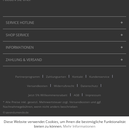
SERVICE HOTLINE
SHOP SERVICE
INFORMATIONEN
ZAHLUNG & VERSAND
Partnerprogramm
Zahlungsarten
Kontakt
Kundenservice
Versandkosten
Widerrufsrecht
Datenschutz
Jetzt 5% Willkommensrabatt
AGB
Impressum
* Alle Preise inkl. gesetzl. Mehrwertsteuer zzgl.
Versandkosten
und ggf.
Nachnahmegebühren, wenn nicht anders beschrieben
© savondumonde.de
Diese Website verwendet Cookies, um Ihnen die bestmögliche Funktionalität
bieten zu können.
Mehr Informationen