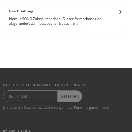
Beschreibung
blomus SONO Zahnputzbecher - Dieser formschöne und
abgerundete Zahnputzbecher ist aus...
mehr
5 € GUTSCHEIN FÜR NEWSLETTER-ANMELDUNG*
Bestellen
Ich habe die
zur Kenntnis genommen.
Datenschutzbestimmungen
FOLGEN SIE UNS: