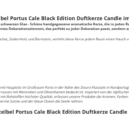
bel Portus Cale Black Edition Duftkerze Candle i
m schwarzen Glas
- Schöne handgegossene aromatische Kerze, die in jeden 
gantes Dekorationselement, das perfekt zu jeder Dekoration passt, sondern 
üchte, Zedernholz und Bernstein, verleiht diese Kerze jedem Raum einen Hauch 
 mit Hauptsitz im Großraum Porto in der Nähe des Douro-Flusstals in Nordportug
ssen mit Weinreben und Olivenhainen bedeckt ist. Inspiriert von der idyllische
mit Rohstoffen höchster Qualität, erfassen unsere Produkte die Aromen, Farben 
 warme Sonne und der blaue Ozean die Seele nähren.
elbel Portus Cale Black Edition Duftkerze Candl