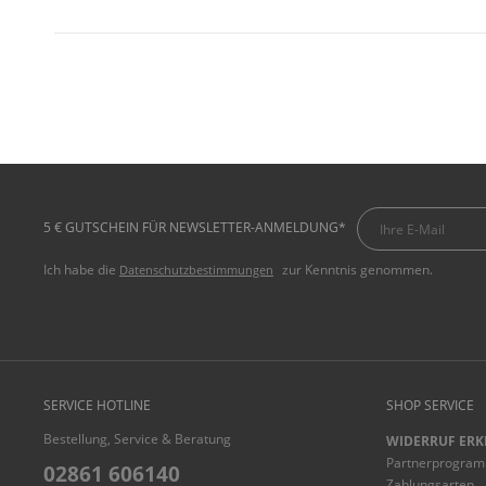
5 € GUTSCHEIN FÜR NEWSLETTER-ANMELDUNG*
Ich habe die
zur Kenntnis genommen.
Datenschutzbestimmungen
SERVICE HOTLINE
SHOP SERVICE
Bestellung, Service & Beratung
WIDERRUF ERK
Partnerprogra
02861 606140
Zahlungsarten