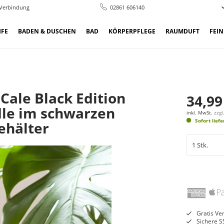
 Verbindung
02861 606140
IFE
BADEN & DUSCHEN
BAD
KÖRPERPFLEGE
RAUMDUFT
FEI
 Cale Black Edition
34,99
dle im schwarzen
inkl. MwSt.
zzg
Sofort lief
ehälter
Gratis Ve
Sichere S