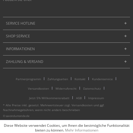
SERVICE HOTLINE
SHOP SERVICE
INFORMATIONEN
ZAHLUNG & VERSAND
Partnerprogramm
Zahlungsarten
Kontakt
Kundenservice
Versandkosten
Widerrufsrecht
Datenschutz
Jetzt 5% Willkommensrabatt
AGB
Impressum
* Alle Preise inkl. gesetzl. Mehrwertsteuer zzgl.
Versandkosten
und ggf.
Nachnahmegebühren, wenn nicht anders beschrieben
© savondumonde.de
Diese Website verwendet Cookies, um Ihnen die bestmögliche Funktionalität
bieten zu können.
Mehr Informationen