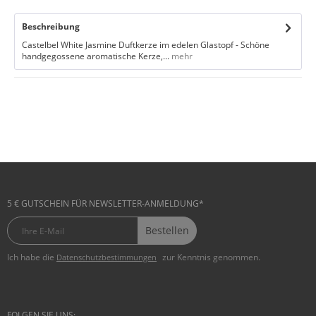
Beschreibung
Castelbel White Jasmine Duftkerze im edelen Glastopf - Schöne
handgegossene aromatische Kerze,...
mehr
5 € GUTSCHEIN FÜR NEWSLETTER-ANMELDUNG*
Bestellen
Ich habe die
zur Kenntnis genommen.
Datenschutzbestimmungen
FOLGEN SIE UNS: