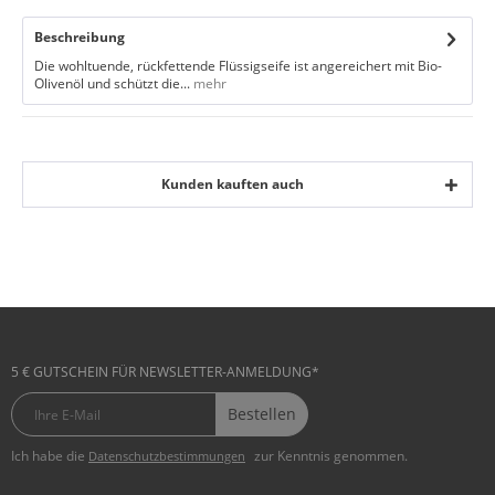
Beschreibung
Die wohltuende, rückfettende Flüssigseife ist angereichert mit Bio-
Olivenöl und schützt die...
mehr
Kunden kauften auch
5 € GUTSCHEIN FÜR NEWSLETTER-ANMELDUNG*
Bestellen
Ich habe die
zur Kenntnis genommen.
Datenschutzbestimmungen