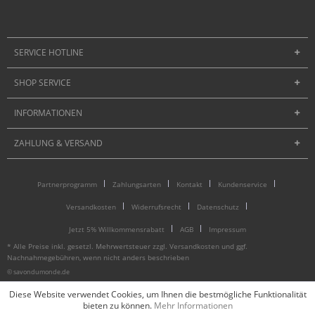
SERVICE HOTLINE
SHOP SERVICE
INFORMATIONEN
ZAHLUNG & VERSAND
Partnerprogramm
Zahlungsarten
Kontakt
Kundenservice
Versandkosten
Widerrufsrecht
Datenschutz
Jetzt 5% Willkommensrabatt
AGB
Impressum
* Alle Preise inkl. gesetzl. Mehrwertsteuer zzgl.
Versandkosten
und ggf.
Nachnahmegebühren, wenn nicht anders beschrieben
© savondumonde.de
Diese Website verwendet Cookies, um Ihnen die bestmögliche Funktionalität
bieten zu können.
Mehr Informationen