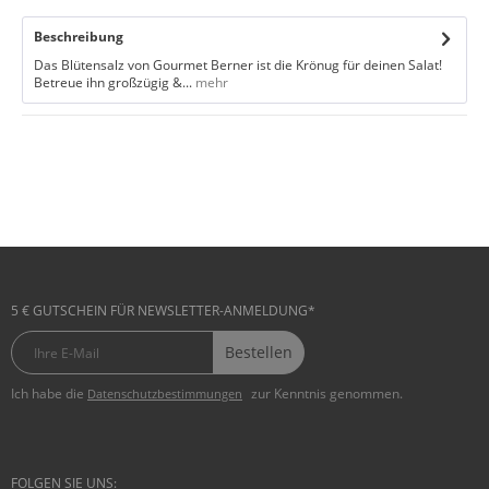
Beschreibung
Das Blütensalz von Gourmet Berner ist die Krönug für deinen Salat!
Betreue ihn großzügig &...
mehr
5 € GUTSCHEIN FÜR NEWSLETTER-ANMELDUNG*
Bestellen
Ich habe die
zur Kenntnis genommen.
Datenschutzbestimmungen
FOLGEN SIE UNS: