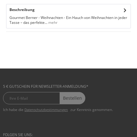
Beschreibung
Gourmet Berner - Weihnachten - Ein Hauch von Weihnachten in jeder
Tasse – das perfekte...
mehr
5 € GUTSCHEIN FÜR NEWSLETTER-ANMELDUNG*
Bestellen
Ich habe die
zur Kenntnis genommen.
Datenschutzbestimmungen
FOLGEN SIE UNS: