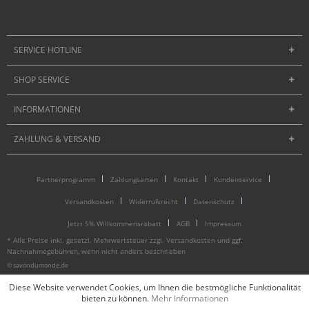
SERVICE HOTLINE
SHOP SERVICE
INFORMATIONEN
ZAHLUNG & VERSAND
Partnerprogramm
Zahlungsarten
Kontakt
Kundenservice
Versandkosten
Widerrufsrecht
Datenschutz
Jetzt 5% Willkommensrabatt
AGB
Impressum
* Alle Preise inkl. gesetzl. Mehrwertsteuer zzgl.
Versandkosten
und ggf.
Nachnahmegebühren, wenn nicht anders beschrieben
© savondumonde.de
Diese Website verwendet Cookies, um Ihnen die bestmögliche Funktionalität
bieten zu können.
Mehr Informationen