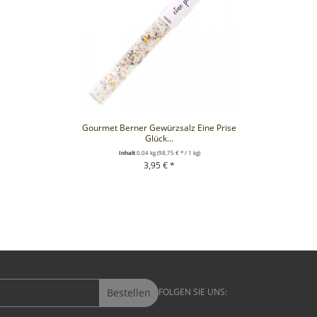
Gourmet Berner Gewürzsalz Eine Prise
Glück...
Inhalt
0.04 kg
(98,75 € * / 1 kg)
3,95 € *
+ IN DEN WARENKORB
Bestellen
FOLGEN SIE UNS: