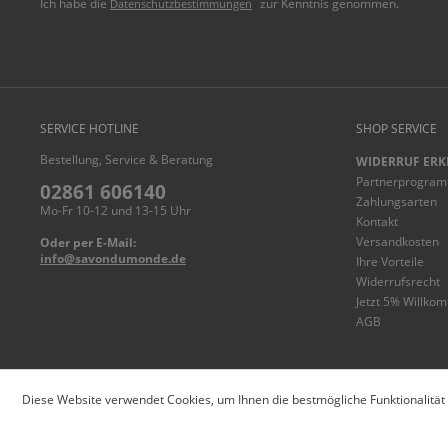
Ich habe die
zur Kenntnis genommen.
Datenschutzbestimmungen
SERVICE HOTLINE
SHOP SERVICE
Bestellung, Service & Beratung
WIDERRUF ERK
Partnerprogra
02861 606140
Zahlungsarten
Mo-Fr 10-12 und 13-15 Uhr
Kontakt
Versandkosten
Oder per E-Mail:
info@savondumonde.de
Ihre Vorteile
Widerrufsrecht
Jetzt 5% Willko
AGB
© savondumonde.de
Diese Website verwendet Cookies, um Ihnen die bestmögliche Funktionalität