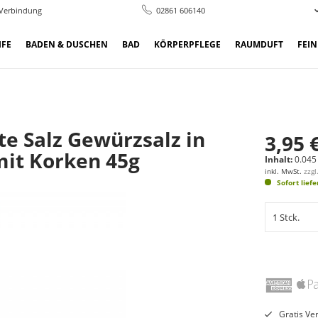
 Verbindung
02861 606140
IFE
BADEN & DUSCHEN
BAD
KÖRPERPFLEGE
RAUMDUFT
FEI
e Salz Gewürzsalz in
3,95 
mit Korken 45g
Inhalt:
0.045 
inkl. MwSt.
zzg
Sofort lief
Gratis Ve