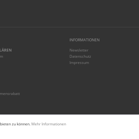
INFORMATIONEN
LÄREN
Newsletter
mm
Datenschutz
Impressum
mmensrabatt
* Alle Preise inkl. gesetzl. Mehrwertsteu
 bieten zu können.
Mehr Informationen