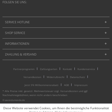
FOLGEN SIE UNS:
SERVICE HOTLINE
SHOP SERVICE
INFORMATIONEN
ZAHLUNG & VERSAND
Partnerprogramm
Zahlungsarten
Kontakt
Kundenservice
Versandkosten
Widerrufsrecht
Datenschutz
Jetzt 5% Willkommensrabatt
AGB
Impressum
* Alle Preise inkl. gesetzl. Mehrwertsteuer zzgl.
Versandkosten
und ggf.
Nachnahmegebühren, wenn nicht anders beschrieben
© savondumonde.de
Diese Website verwendet Cookies, um Ihnen die bestmögliche Funktionalität