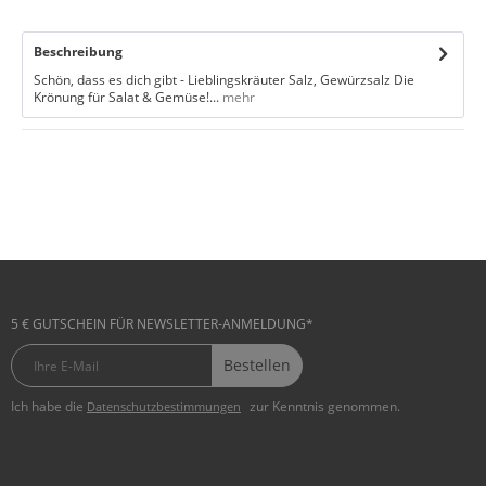
Beschreibung
Schön, dass es dich gibt - Lieblingskräuter Salz, Gewürzsalz Die
Krönung für Salat & Gemüse!...
mehr
5 € GUTSCHEIN FÜR NEWSLETTER-ANMELDUNG*
Bestellen
Ich habe die
zur Kenntnis genommen.
Datenschutzbestimmungen