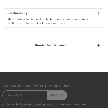
Beschreibung
Klar’s Badeseife Damen kombiniert den zarten, sinnlichen Duft
weißer Lotusblüten mit belebendem...
mehr
Kunden kauften auch
5 € GUTSCHEIN FÜR NEWSLETTER-ANMELDUNG*
Bestellen
Ich habe die
zur Kenntnis genommen.
Datenschutzbestimmungen