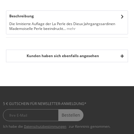
Beschreibung
Die limitierte Auflage der La Perle des Dieux Jahrgangssardinen
Mademoiselle Perle beeindruckt...
mehr
Kunden haben sich ebenfalls angesehen
5 € GUTSCHEIN FÜR NEWSLETTER-ANMELDUNG*
Bestellen
Ich habe die
zur Kenntnis genommen.
Datenschutzbestimmungen