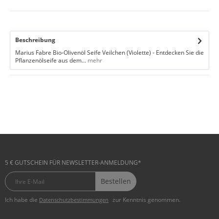
Beschreibung
Marius Fabre Bio-Olivenöl Seife Veilchen (Violette) - Entdecken Sie die
Pflanzenölseife aus dem...
mehr
5 € GUTSCHEIN FÜR NEWSLETTER-ANMELDUNG*
Bestellen
Ich habe die
zur Kenntnis genommen.
Datenschutzbestimmungen