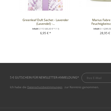
Greenleaf Duft Sachet - Lavender
Marius Fabre
(Lavendel) -...
Feuchtigkeitsc
Inhalt
0.115 l
(60,43 € * / 1 l)
Inhalt
0.1 l
(289,50 
6,95 € *
28,95 €
+ IN DEN WARENKORB
+ IN DEN WA
5 € GUTSCHEIN FÜR NEWSLETTER-ANMELDUNG*
Ich habe die
zur Kenntnis genommen.
Datenschutzbestimmungen