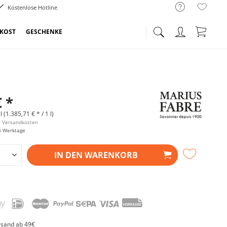
Kostenlose Hotline
NKOST
GESCHENKE
€ *
l (1.385,71 € * / 1 l)
l. Versandkosten
4 Werktage
IN DEN
WARENKORB
rsand ab 49€