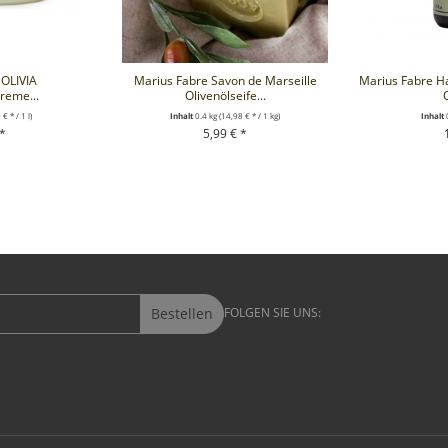
 OLIVIA
Marius Fabre Savon de Marseille
Marius Fabre H
reme...
Olivenölseife...
O
€ * / 1 l)
Inhalt
0.4 kg
(14,98 € * / 1 kg)
Inhalt
 *
5,99 € *
RENKORB
+ IN DEN WARENKORB
+ IN D
Bestellen
FOLGEN SIE UNS: