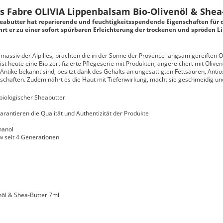
 Fabre OLIVIA Lippenbalsam Bio-Olivenöl & Shea
eabutter hat reparierende und feuchtigkeitsspendende Eigenschaften für di
hrt er zu einer sofort spürbaren Erleichterung der trockenen und spröden L
assiv der Alpilles, brachten die in der Sonne der Provence langsam gereiften Oli
t heute eine Bio zertifizierte Pflegeserie mit Produkten, angereichert mit Olivenö
 Antike bekannt sind, besitzt dank des Gehalts an ungesättigten Fettsäuren, Antio
haften. Zudem nährt es die Haut mit Tiefenwirkung, macht sie geschmeidig und 
biologischer Sheabutter
garantieren die Qualität und Authentizität der Produkte
hanol
w seit 4 Generationen
nöl & Shea-Butter 7ml