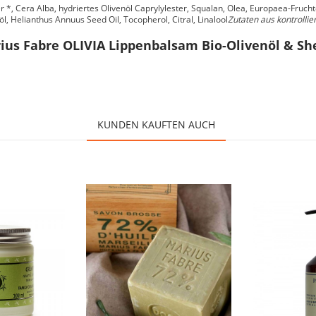
 *, Cera Alba, hydriertes Olivenöl Caprylylester, Squalan, Olea, Europaea-Fruchtöl
öl, Helianthus Annuus Seed Oil,
Tocopherol, Citral, Linalool
Zutaten aus kontrollie
ius Fabre OLIVIA Lippenbalsam Bio-Olivenöl & Sh
KUNDEN KAUFTEN AUCH