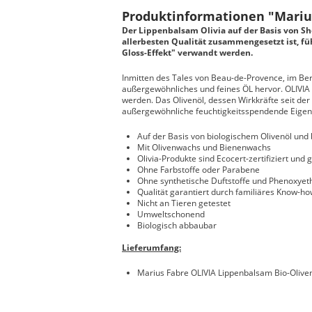
Produktinformationen "Marius
Der Lippenbalsam Olivia auf der Basis von Sh
allerbesten Qualität zusammengesetzt ist, fü
Gloss-Effekt" verwandt werden.
Inmitten des Tales von Beau-de-Provence, im Berm
außergewöhnliches und feines ÖL hervor. OLIVIA is
werden. Das Olivenöl, dessen Wirkkräfte seit der
außergewöhnliche feuchtigkeitsspendende Eigensc
Auf der Basis von biologischem Olivenöl und 
Mit Olivenwachs und Bienenwachs
Olivia-Produkte sind Ecocert-zertifiziert und 
Ohne Farbstoffe oder Parabene
Ohne synthetische Duftstoffe und Phenoxyet
Qualität garantiert durch familiäres Know-ho
Nicht an Tieren getestet
Umweltschonend
Biologisch abbaubar
Lieferumfang:
Marius Fabre OLIVIA Lippenbalsam Bio-Olive