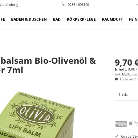
 Verbindung
02861 606140
IFE
BADEN & DUSCHEN
BAD
KÖRPERPFLEGE
RAUMDUFT
FEI
balsam Bio-Olivenöl &
9,70 
er 7ml
Inhalt:
0.007 
inkl. MwSt.
zzg
Lieferzeit 1
Gratis Ve