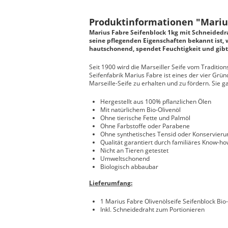
Produktinformationen "Marius 
Marius Fabre Seifenblock 1kg mit Schneidedrah
seine pflegenden Eigenschaften bekannt ist, 
hautschonend, spendet Feuchtigkeit und gibt d
Seit 1900 wird die Marseiller Seife vom Traditio
Seifenfabrik Marius Fabre ist eines der vier Grü
Marseille-Seife zu erhalten und zu fördern. Sie ga
Hergestellt aus 100% pflanzlichen Ölen
Mit natürlichem Bio-Olivenöl
Ohne tierische Fette und Palmöl
Ohne Farbstoffe oder Parabene
Ohne synthetisches Tensid oder Konservieru
Qualität garantiert durch familiäres Know-ho
Nicht an Tieren getestet
Umweltschonend
Biologisch abbaubar
Lieferumfang:
1 Marius Fabre Olivenölseife Seifenblock Bio-
Inkl. Schneidedraht zum Portionieren