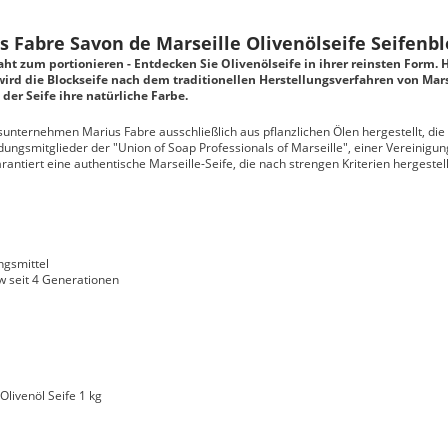
Fabre Savon de Marseille Olivenölseife Seifenbl
t zum portionieren - Entdecken Sie Olivenölseife in ihrer reinsten Form. H
wird die Blockseife nach dem traditionellen Herstellungsverfahren von Mars
er Seife ihre natürliche Farbe.
nsunternehmen Marius Fabre ausschließlich aus pflanzlichen Ölen hergestellt, die
ndungsmitglieder der "Union of Soap Professionals of Marseille", einer Vereinigu
rantiert eine authentische Marseille-Seife, die nach strengen Kriterien hergestell
ngsmittel
w seit 4 Generationen
Olivenöl Seife 1 kg