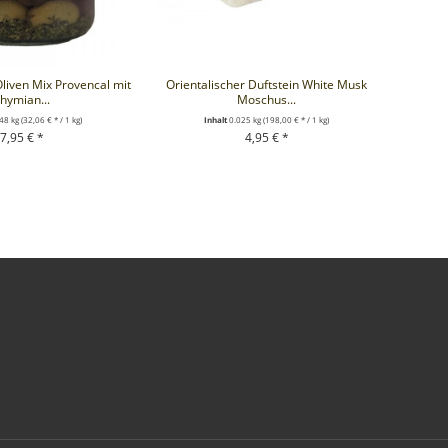
liven Mix Provencal mit
Orientalischer Duftstein White Musk
Orient
hymian...
Moschus...
48 kg
(32,06 € * / 1 kg)
Inhalt
0.025 kg
(198,00 € * / 1 kg)
7,95 € *
4,95 € *
EN WARENKORB
+ IN DEN WARENKORB