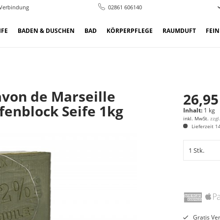
 Verbindung
02861 606140
IFE
BADEN & DUSCHEN
BAD
KÖRPERPFLEGE
RAUMDUFT
FEI
avon de Marseille
26,95
ifenblock Seife 1kg
Inhalt:
1 kg
inkl. MwSt.
zzg
Lieferzeit 1
Gratis Ve