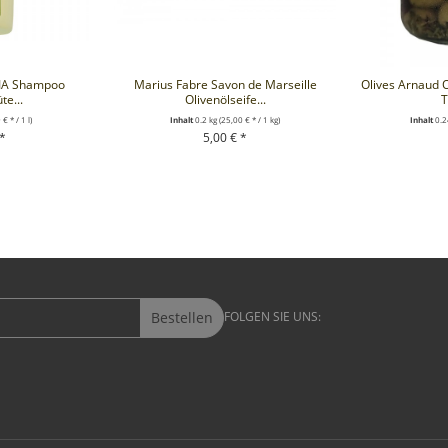
VIA Shampoo
Marius Fabre Savon de Marseille
Olives Arnaud O
te...
Olivenölseife...
T
€ * / 1 l)
Inhalt
0.2 kg
(25,00 € * / 1 kg)
Inhalt
0.2
 *
5,00 € *
RENKORB
+ IN DEN WARENKORB
+ IN D
Bestellen
FOLGEN SIE UNS: