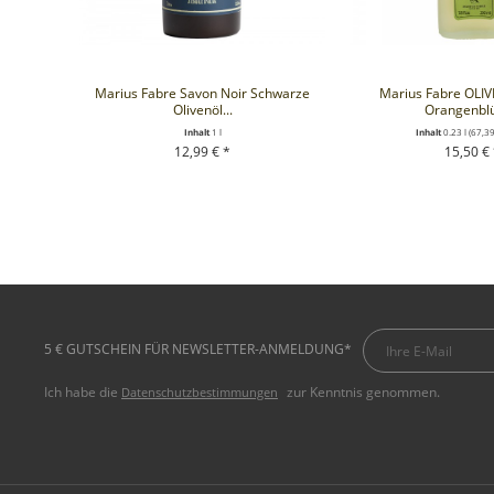
Marius Fabre Savon Noir Schwarze
Marius Fabre OLI
Olivenöl...
Orangenblü
Inhalt
1 l
Inhalt
0.23 l
(67,39 
12,99 € *
15,50 €
+ IN DEN WARENKORB
+ IN DEN WA
5 € GUTSCHEIN FÜR NEWSLETTER-ANMELDUNG*
Ich habe die
zur Kenntnis genommen.
Datenschutzbestimmungen