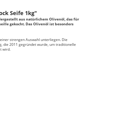
ock Seife 1kg"
ergestellt aus natürlichem Olivenöl, das für
eille gekocht. Das Olivenöl ist besonders
 einer strengen Auswahl unterliegen. Die
ng, die 2011 gegründet wurde, um traditionelle
t wird.