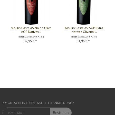
Moulin CastelaS Noir d'Olive
Moulin CastelaS AOP Extra
AOP Natives...
Natives Olivenöl...
Inhalt
0.5 l
(65,90 € * / 1 l)
Inhalt
0.5 l
(63,90 € * / 1 l)
32,95 € *
31,95 € *
+ IN DEN WARENKORB
+ IN DEN WARENKORB
5 € GUTSCHEIN FÜR NEWSLETTER-ANMELDUNG*
Bestellen