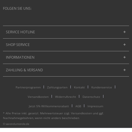
FOLGEN SIE UNS:
SERVICE HOTLINE
SHOP SERVICE
INFORMATIONEN
ZAHLUNG & VERSAND
Partnerprogramm
Zahlungsarten
Kontakt
Kundenservice
Versandkosten
Widerrufsrecht
Datenschutz
Jetzt 5% Willkommensrabatt
AGB
Impressum
* Alle Preise inkl. gesetzl. Mehrwertsteuer zzgl.
Versandkosten
und ggf.
Nachnahmegebühren, wenn nicht anders beschrieben
© savondumonde.de