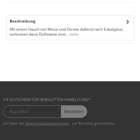
Beschreibung
Mit einem Hauch von Minze und Zitrone duftend nach Eukalyptus,
verbreiten diese Duftsteine eine...
mehr
5 € GUTSCHEIN FÜR NEWSLETTER-ANMELDUNG*
Bestellen
Ich habe die
zur Kenntnis genommen.
Datenschutzbestimmungen