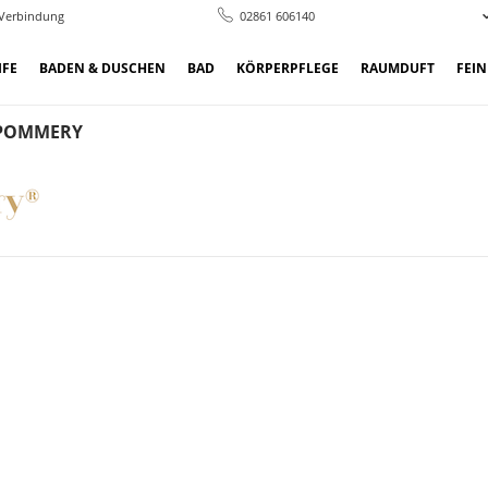
 Verbindung
02861 606140
IFE
BADEN & DUSCHEN
BAD
KÖRPERPFLEGE
RAUMDUFT
FEI
 POMMERY