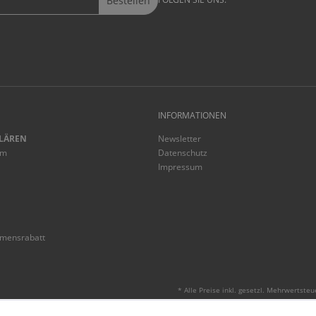
Bestellen
INFORMATIONEN
LÄREN
Newsletter
mm
Datenschutz
Impressum
mmensrabatt
* Alle Preise inkl. gesetzl. Mehrwertsteu