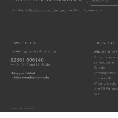
Ich habe die
zur Kenntnis genommen.
Datenschutzbestimmungen
SERVICE HOTLINE
SHOP SERVICE
Bestellung, Service & Beratung
WIDERRUF ERK
Partnerprogra
02861 606140
Zahlungsarten
Mo-Fr 10-12 und 13-15 Uhr
Kontakt
Versandkosten
Oder per E-Mail:
info@savondumonde.de
Ihre Vorteile
Widerrufsrecht
Jetzt 5% Willko
AGB
© savondumonde.de