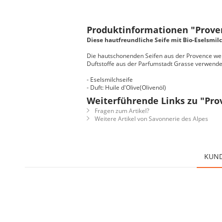
Produktinformationen "Provenc
Diese hautfreundliche Seife mit Bio-Eselsmi
Die hautschonenden Seifen aus der Provence werd
Duftstoffe aus der Parfumstadt Grasse verwendet
- Eselsmilchseife
- Duft: Huile d'Olive(Olivenöl)
Weiterführende Links zu "Prov
Fragen zum Artikel?
Weitere Artikel von Savonnerie des Alpes
KUND