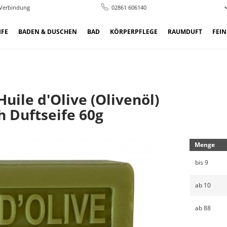
 Verbindung
02861 606140
IFE
BADEN & DUSCHEN
BAD
KÖRPERPFLEGE
RAUMDUFT
FEI
uile d'Olive (Olivenöl)
h Duftseife 60g
Menge
bis
9
ab
10
ab
88