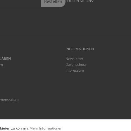
Bestellen
FOLGEN SIE UNS:
INFORMATIONEN
LÄREN
Newsletter
mm
Datenschutz
Impressum
mmensrabatt
* Alle Preise inkl. gesetzl. Mehrwertsteu
 bieten zu können.
Mehr Informationen