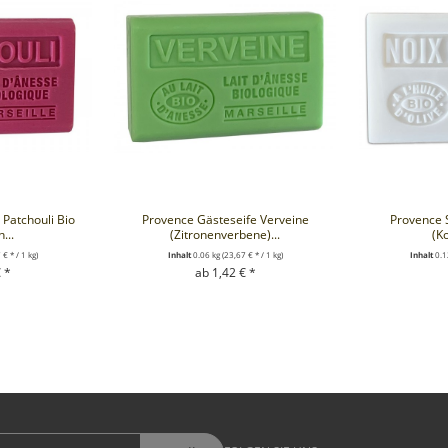
 Patchouli Bio
Provence Gästeseife Verveine
Provence 
...
(Zitronenverbene)...
(K
 € * / 1 kg)
Inhalt
0.06 kg
(23,67 € * / 1 kg)
Inhalt
0.1
 *
ab 1,42 € *
RENKORB
+ IN DEN WARENKORB
+ IN D