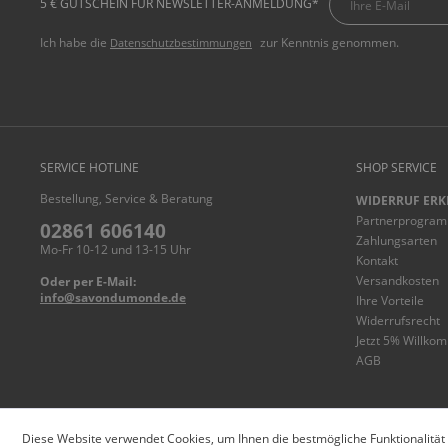
5 € GUTSCHEIN FÜR NEWSLETTER-ANMELDUNG*
Ich habe die
zur Kenntnis genommen.
Datenschutzbestimmungen
SERVICE HOTLINE
SHOP SERVICE
Bestellung, Service & Beratung
WIDERRUF ERK
Partnerprogra
02861 606140
Zahlungsarten
Mo-Fr 10-12 und 13-15 Uhr
Kontakt
Versandkosten
Oder per E-Mail:
info@savondumonde.de
Ihre Vorteile
Widerrufsrecht
Jetzt 5% Willko
AGB
© savondumonde.de
Diese Website verwendet Cookies, um Ihnen die bestmögliche Funktionalität