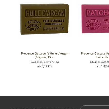
Provence Gästeseife Huile d'Argan
Provence Gästeseife
(Arganöl) Bio...
Eselsmilch
Inhalt
0.06 kg
(23,67 € * / 1 kg)
Inhalt
0.06 kg
(23,67
ab 1,42 € *
ab 1,42 €
+ IN DEN WARENKORB
+ IN DEN WA