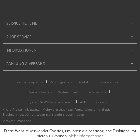
SERVICE HOTLINE
SHOP SERVICE
INFORMATIONEN
ZAHLUNG & VERSAND
Partnerprogramm
Zahlungsarten
Kontakt
Kundenservice
Versandkosten
Widerrufsrecht
Datenschutz
Jetzt 5% Willkommensrabatt
AGB
Impressum
* Alle Preise inkl. gesetzl. Mehrwertsteuer zzgl.
Versandkosten
und ggf.
Nachnahmegebühren, wenn nicht anders beschrieben
© savondumonde.de
Diese Website verwendet Cookies, um Ihnen die bestmögliche Funktionalität
bieten zu können.
Mehr Informationen