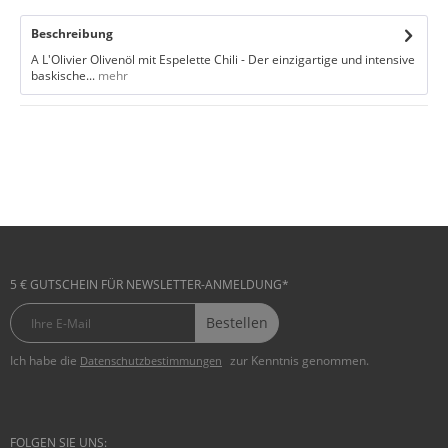
Beschreibung
A L'Olivier Olivenöl mit Espelette Chili - Der einzigartige und intensive
baskische...
mehr
5 € GUTSCHEIN FÜR NEWSLETTER-ANMELDUNG*
Bestellen
Ich habe die
zur Kenntnis genommen.
Datenschutzbestimmungen
FOLGEN SIE UNS: