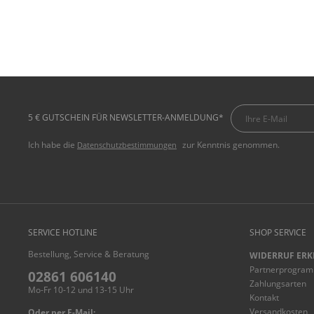
5 € GUTSCHEIN FÜR NEWSLETTER-ANMELDUNG*
Ich habe die
zur Kenntnis genommen.
Datenschutzbestimmungen
SERVICE HOTLINE
SHOP SERVICE
Bestellung, Service & Beratung
WIDERRUF ERK
Partnerprogra
02861 606140
Zahlungsarten
Mo-Fr 10-12 und 13-15 Uhr
Kontakt
Versandkosten
Oder per E-Mail: