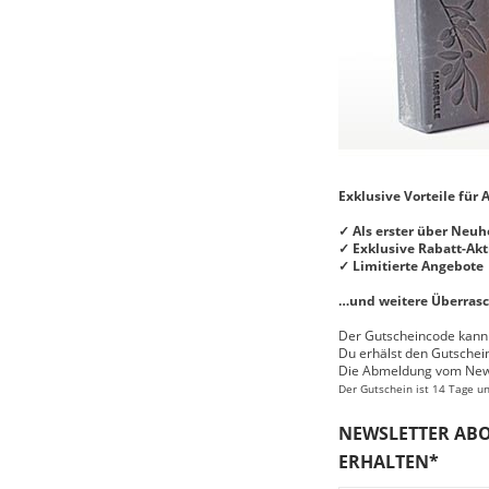
Exklusive Vorteile für
✓ Als erster über Neuh
✓ Exklusive Rabatt-Ak
✓ Limitierte Angebote
…und weitere Überras
Der Gutscheincode kann 
Du erhälst den Gutschei
Die Abmeldung vom Newsl
Der Gutschein ist 14 Tage u
NEWSLETTER ABO
ERHALTEN*