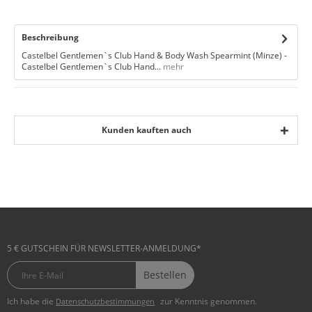
Beschreibung
Castelbel Gentlemen`s Club Hand & Body Wash Spearmint (Minze) -
Castelbel Gentlemen`s Club Hand...
mehr
Kunden kauften auch
5 € GUTSCHEIN FÜR NEWSLETTER-ANMELDUNG*
Bestellen
Ich habe die
zur Kenntnis genommen.
Datenschutzbestimmungen