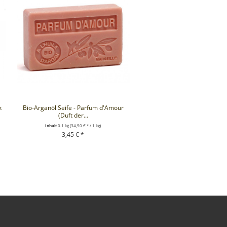
k
Bio-Arganöl Seife - Parfum d'Amour
(Duft der...
Inhalt
0.1 kg
(34,50 € * / 1 kg)
3,45 € *
+ IN DEN WARENKORB