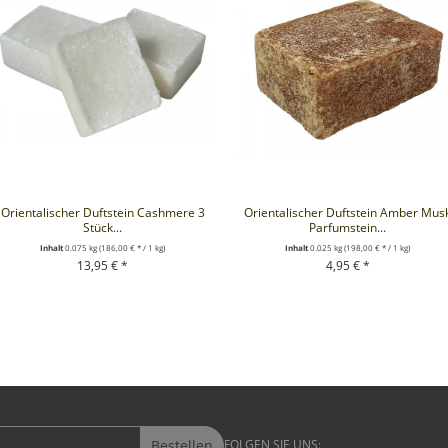
Orientalischer Duftstein Cashmere 3
Orientalischer Duftstein Amber Mus
Stück...
Parfumstein...
Inhalt
0.075 kg
(186,00 € * / 1 kg)
Inhalt
0.025 kg
(198,00 € * / 1 kg)
13,95 € *
4,95 € *
+ IN DEN WARENKORB
+ IN DEN WARENKORB
Bestellen
FOLGEN SIE UNS: