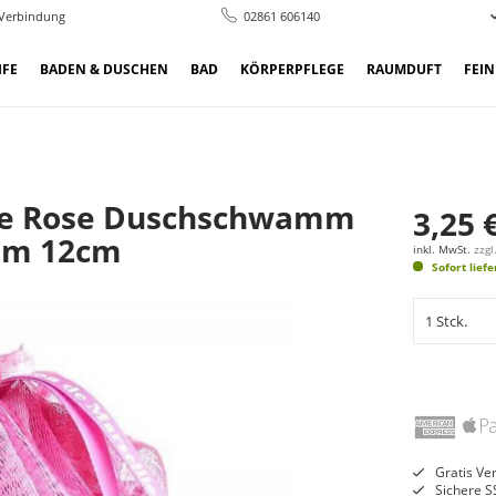
 Verbindung
02861 606140
IFE
BADEN & DUSCHEN
BAD
KÖRPERPFLEGE
RAUMDUFT
FEI
he Rose Duschschwamm
3,25 
m 12cm
inkl. MwSt.
zzg
Sofort lief
Gratis Ve
Sichere S