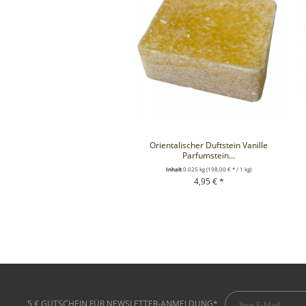
Orientalischer Duftstein Vanille
Parfumstein...
Inhalt
0.025 kg
(198,00 € * / 1 kg)
4,95 € *
+ IN DEN WARENKORB
5 € GUTSCHEIN FÜR NEWSLETTER-ANMELDUNG*