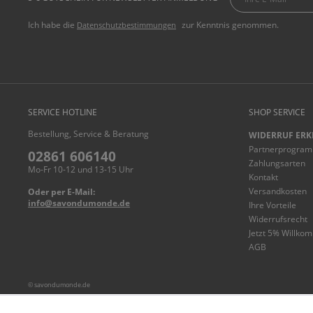
Ich habe die
zur Kenntnis genommen.
Datenschutzbestimmungen
SERVICE HOTLINE
SHOP SERVICE
Bestellung, Service & Beratung
WIDERRUF ERK
Partnerprogra
02861 606140
Zahlungsarten
Mo-Fr 10-12 und 13-15 Uhr
Kontakt
Versandkosten
Oder per E-Mail:
info@savondumonde.de
Ihre Vorteile
Widerrufsrecht
Jetzt 5% Willko
AGB
© savondumonde.de