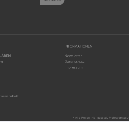
INFORMATIONEN
LÄREN
Newsletter
mm
Datenschutz
Impressum
mmensrabatt
* Alle Preise inkl. gesetzl. Mehrwertsteu