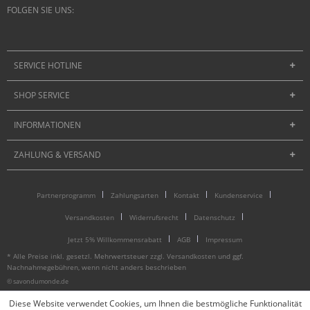
FOLGEN SIE UNS:
SERVICE HOTLINE
SHOP SERVICE
INFORMATIONEN
ZAHLUNG & VERSAND
Partnerprogramm
Zahlungsarten
Kontakt
Kundenservice
Versandkosten
Widerrufsrecht
Datenschutz
Jetzt 5% Willkommensrabatt
AGB
Impressum
* Alle Preise inkl. gesetzl. Mehrwertsteuer zzgl.
Versandkosten
und ggf.
Nachnahmegebühren, wenn nicht anders beschrieben
© savondumonde.de
Diese Website verwendet Cookies, um Ihnen die bestmögliche Funktionalität