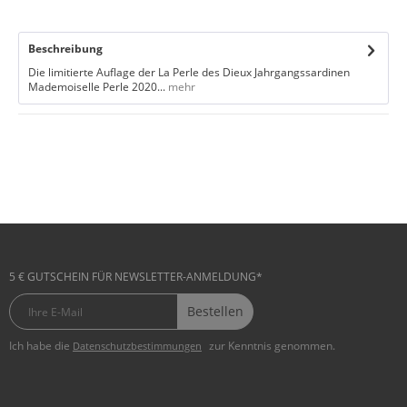
Beschreibung
Die limitierte Auflage der La Perle des Dieux Jahrgangssardinen
Mademoiselle Perle 2020...
mehr
5 € GUTSCHEIN FÜR NEWSLETTER-ANMELDUNG*
Bestellen
Ich habe die
zur Kenntnis genommen.
Datenschutzbestimmungen