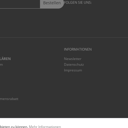
Bestellen
FOLGEN SIE UNS:
INFORMATIONEN
LÄREN
Newsletter
mm
Datenschutz
Impressum
mmensrabatt
* Alle Preise inkl. gesetzl. Mehrwertsteu
 bieten zu können.
Mehr Informationen