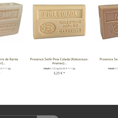
rre de Karite
Provence Seife Pina Colada (Kokosnuss-
Provence Sei
)...
Ananas)...
 € * / 1 kg)
Inhalt
0.125 kg
(26,00 € * / 1 kg)
Inhalt
0.1
*
3,25 € *
RENKORB
+ IN DEN WARENKORB
+ IN D