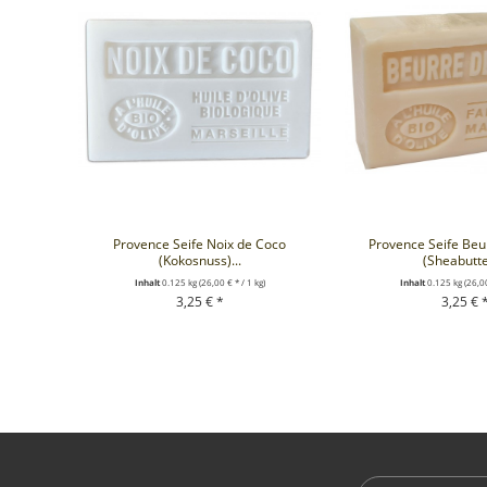
Provence Seife Noix de Coco
Provence Seife Beu
(Kokosnuss)...
(Sheabutter
Inhalt
0.125 kg
(26,00 € * / 1 kg)
Inhalt
0.125 kg
(26,00
3,25 € *
3,25 € 
+ IN DEN WARENKORB
+ IN DEN WA