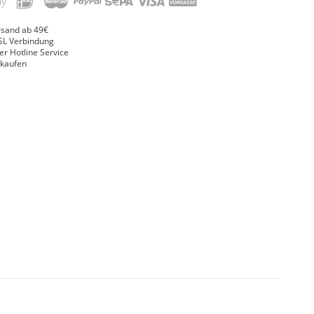
rsand ab 49€
SL Verbindung
er Hotline Service
nkaufen