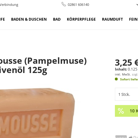
 Verbindung
02861 606140
IFE
BADEN & DUSCHEN
BAD
KÖRPERPFLEGE
RAUMDUFT
FEI
ousse (Pampelmuse)
3,25 
ivenöl 125g
Inhalt:
0.125 
inkl. MwSt.
zzg
Sofort lief
10 