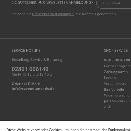
5 € GUTSCHEIN FÜR NEWSLETTER-ANMELDUNG*
Ich habe die
zur Kenntnis genommen.
Datenschutzbestimmungen
SERVICE HOTLINE
SHOP SERVICE
Bestellung, Service & Beratung
WIDERRUF ERK
Partnerprogra
02861 606140
Zahlungsarten
Mo-Fr 10-12 und 13-15 Uhr
Kontakt
Versandkosten
Oder per E-Mail:
info@savondumonde.de
Ihre Vorteile
Widerrufsrecht
Jetzt 5% Willko
AGB
© savondumonde.de
Diese Website verwendet Cookies, um Ihnen die bestmögliche Funktionalität