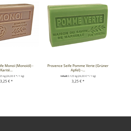
fe Monoï (Monoiöl) -
Provence Seife Pomme Verte (Grüner
Karité...
Apfel) -...
25 kg
(26,00 € * / 1 kg)
Inhalt
0.125 kg
(26,00 € * / 1 kg)
3,25 € *
3,25 € *
EN WARENKORB
+ IN DEN WARENKORB